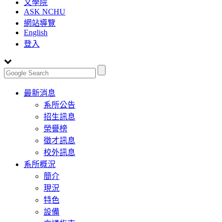
文學院
ASK NCHU
網站導覽
English
登入
Toggle
最新消息
navigation
系所公告
招生訊息
榮譽榜
徵才訊息
校外訊息
系所概況
簡介
現況
特色
設備