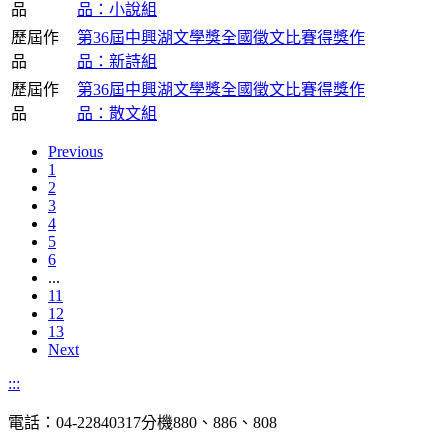
品
品：小說組
歷屆作
第36屆中興湖文學獎全國徵文比賽得獎作
品
品：新詩組
歷屆作
第36屆中興湖文學獎全國徵文比賽得獎作
品
品：散文組
Previous
1
2
3
4
5
6
...
11
12
13
Next
:::
電話：04-22840317分機880、886、808