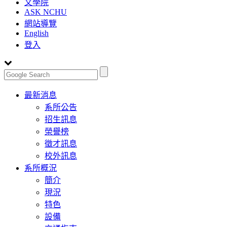
文學院
ASK NCHU
網站導覽
English
登入
Toggle
最新消息
navigation
系所公告
招生訊息
榮譽榜
徵才訊息
校外訊息
系所概況
簡介
現況
特色
設備