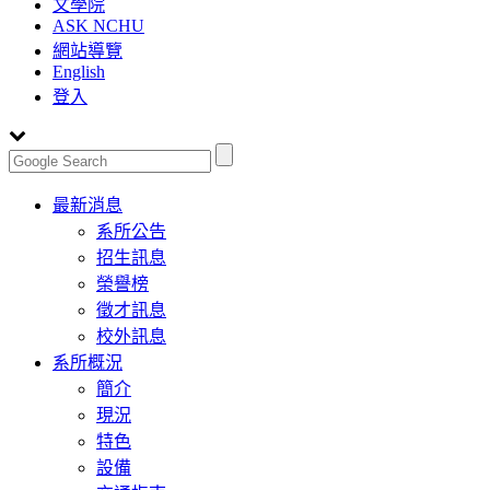
文學院
ASK NCHU
網站導覽
English
登入
Toggle
最新消息
navigation
系所公告
招生訊息
榮譽榜
徵才訊息
校外訊息
系所概況
簡介
現況
特色
設備