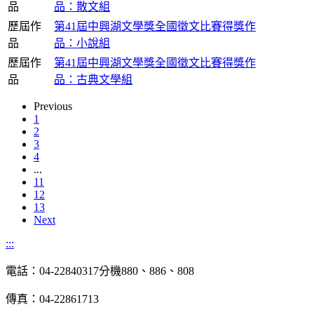
品
品：散文組
歷屆作
第41屆中興湖文學獎全國徵文比賽得獎作
品
品：小說組
歷屆作
第41屆中興湖文學獎全國徵文比賽得獎作
品
品：古典文學組
Previous
1
2
3
4
...
11
12
13
Next
:::
電話：04-22840317分機880、886、808
傳真：04-22861713