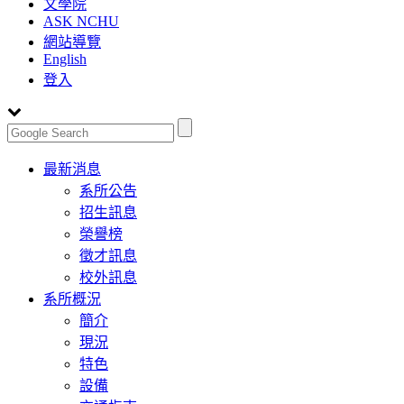
文學院
ASK NCHU
網站導覽
English
登入
Toggle
最新消息
navigation
系所公告
招生訊息
榮譽榜
徵才訊息
校外訊息
系所概況
簡介
現況
特色
設備