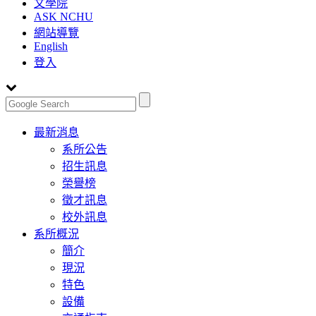
文學院
ASK NCHU
網站導覽
English
登入
Toggle
最新消息
navigation
系所公告
招生訊息
榮譽榜
徵才訊息
校外訊息
系所概況
簡介
現況
特色
設備