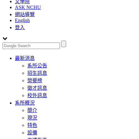
文學院
ASK NCHU
網站導覽
English
登入
Toggle
最新消息
navigation
系所公告
招生訊息
榮譽榜
徵才訊息
校外訊息
系所概況
簡介
現況
特色
設備