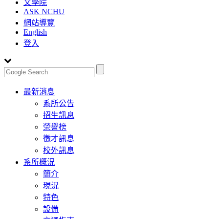
文學院
ASK NCHU
網站導覽
English
登入
Toggle
最新消息
navigation
系所公告
招生訊息
榮譽榜
徵才訊息
校外訊息
系所概況
簡介
現況
特色
設備