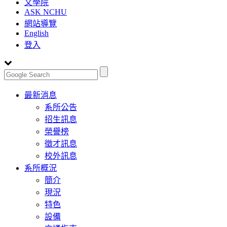
文學院
ASK NCHU
網站導覽
English
登入
Toggle
最新消息
navigation
系所公告
招生訊息
榮譽榜
徵才訊息
校外訊息
系所概況
簡介
現況
特色
設備