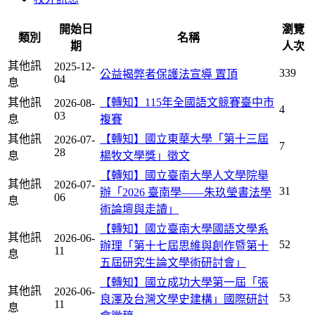
開始日
瀏覽
類別
名稱
期
人次
其他訊
2025-12-
339
公益揭弊者保護法宣導
置頂
04
息
其他訊
【轉知】115年全國語文競賽臺中市
2026-08-
4
03
息
複賽
其他訊
【轉知】國立東華大學「第十三屆
2026-07-
7
28
息
楊牧文學獎」徵文
【轉知】國立臺南大學人文學院舉
其他訊
2026-07-
31
辦「2026 臺南學——朱玖瑩書法學
06
息
術論壇與走讀」
【轉知】國立臺南大學國語文學系
其他訊
2026-06-
52
辦理「第十七屆思維與創作暨第十
11
息
五屆研究生論文學術研討會」
【轉知】國立成功大學第一屆「張
其他訊
2026-06-
53
良澤及台灣文學史建構」國際研討
11
息