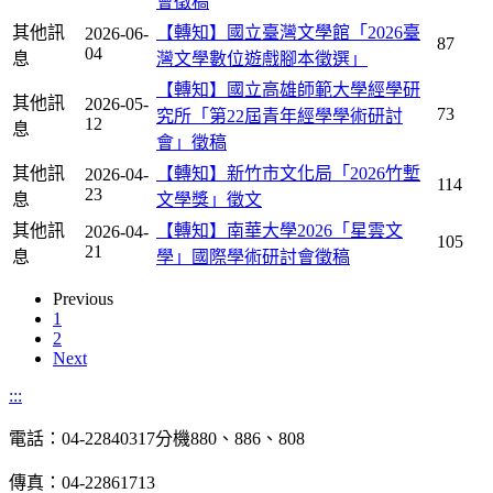
會徵稿
其他訊
【轉知】國立臺灣文學館「2026臺
2026-06-
87
04
息
灣文學數位遊戲腳本徵選」
【轉知】國立高雄師範大學經學研
其他訊
2026-05-
73
究所「第22屆青年經學學術研討
12
息
會」徵稿
其他訊
【轉知】新竹市文化局「2026竹塹
2026-04-
114
23
息
文學獎」徵文
其他訊
【轉知】南華大學2026「星雲文
2026-04-
105
21
息
學」國際學術研討會徵稿
Previous
1
2
Next
:::
電話：04-22840317分機880、886、808
傳真：04-22861713