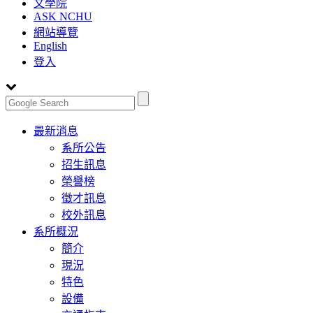
文學院
ASK NCHU
網站導覽
English
登入
Toggle
最新消息
navigation
系所公告
招生訊息
榮譽榜
徵才訊息
校外訊息
系所概況
簡介
現況
特色
設備