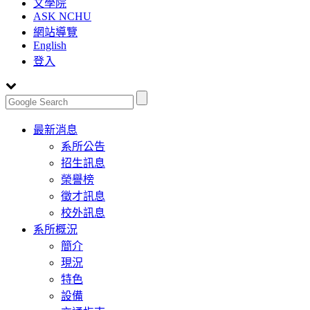
文學院
ASK NCHU
網站導覽
English
登入
Toggle
最新消息
navigation
系所公告
招生訊息
榮譽榜
徵才訊息
校外訊息
系所概況
簡介
現況
特色
設備