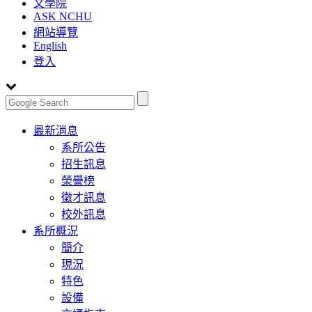
文學院
ASK NCHU
網站導覽
English
登入
Toggle
最新消息
navigation
系所公告
招生訊息
榮譽榜
徵才訊息
校外訊息
系所概況
簡介
現況
特色
設備