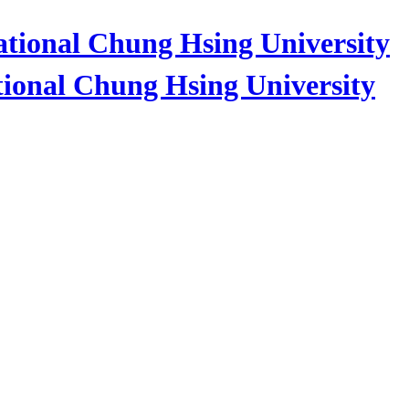
al Chung Hsing University