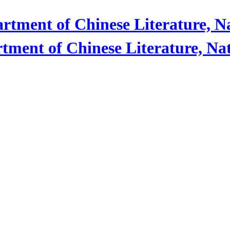
Chinese Literature, Nation