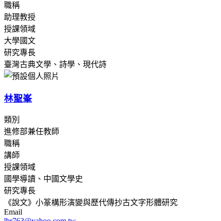
職稱
助理教授
授課領域
大學國文
研究專長
臺灣古典文學、詩學、現代詩
林聖峯
類別
進修部兼任教師
職稱
講師
授課領域
國學導讀、中國文學史
研究專長
《說文》小篆構形演變與歷代傳抄古文字形體研究
Email
lbr763@yahoo.com.tw