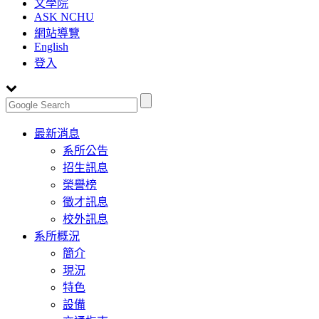
文學院
ASK NCHU
網站導覽
English
登入
Toggle
最新消息
navigation
系所公告
招生訊息
榮譽榜
徵才訊息
校外訊息
系所概況
簡介
現況
特色
設備