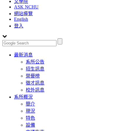
文學院
ASK NCHU
網站導覽
English
登入
Toggle
最新消息
navigation
系所公告
招生訊息
榮譽榜
徵才訊息
校外訊息
系所概況
簡介
現況
特色
設備