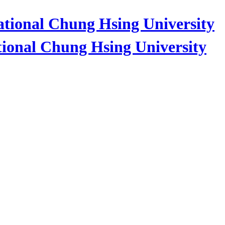
al Chung Hsing University