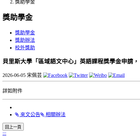
獎助學金
獎助學金
獎助學金
獎助辦法
校外獎助
貝里斯大學「區域語文中心」英語課程獎學金申請，自
2026-06-05
宋佩芸
詳如附件
來文公告
相關辦法
:::