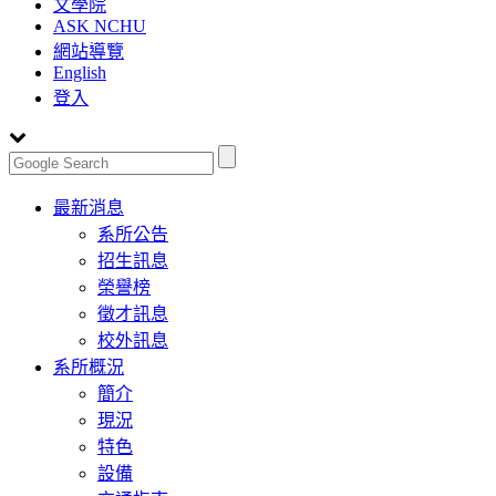
文學院
ASK NCHU
網站導覽
English
登入
Toggle
最新消息
navigation
系所公告
招生訊息
榮譽榜
徵才訊息
校外訊息
系所概況
簡介
現況
特色
設備