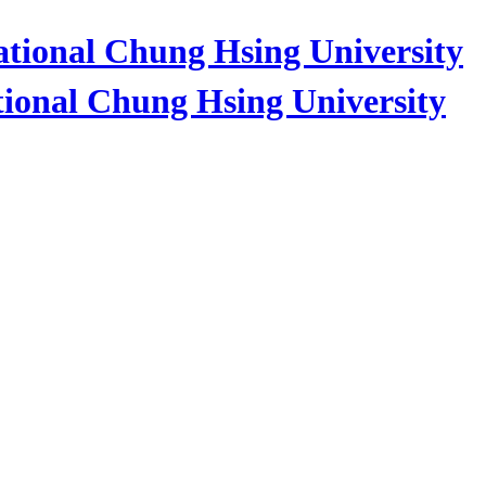
al Chung Hsing University